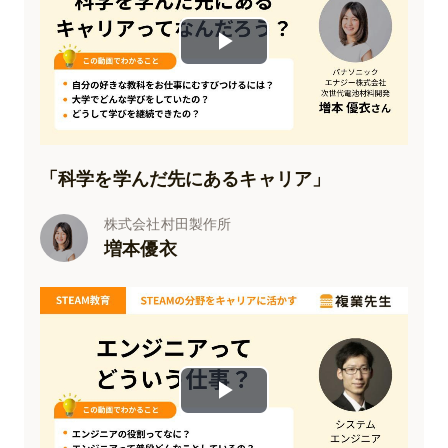
Play
Video
「
科学を学んだ先にあるキャリア
」
株式会社村田製作所
増本優衣
Play