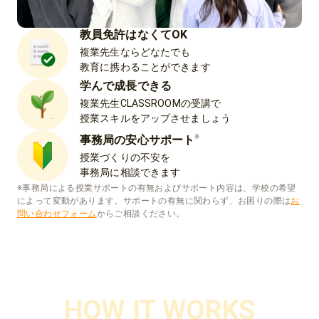
教員免許はなくてOK
複業先生ならどなたでも
教育に携わることができます
学んで成長できる
複業先生CLASSROOMの受講で
授業スキルをアップさせましょう
※
事務局の安心サポート
授業づくりの不安を
事務局に相談できます
※事務局による授業サポートの有無およびサポート内容は、学校の希望
によって変動があります。
サポートの有無に関わらず、お困りの際は
お
問い合わせフォーム
からご相談ください。
HOW IT WORKS