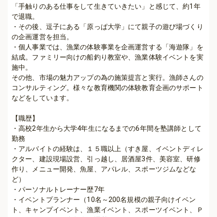
「手触りのある仕事をして生きていきたい」と感じて、約1年
で退職。

・その後、逗子にある「原っぱ大学」にて親子の遊び場づくり
の企画運営を担当。

・個人事業では、漁業の体験事業を企画運営する「海遊隊」を
結成。ファミリー向けの船釣り教室や、漁業体験イベントを実
施中。

その他、市場の魅力アップの為の施策提言と実行。漁師さんの
コンサルティング。様々な教育機関の体験教育企画のサポート
などをしています。

【職歴】

・高校2年生から大学4年生になるまでの6年間を塾講師として
勤務

・アルバイトの経験は、１５職以上（すき屋、イベントディレ
クター、建設現場設営、引っ越し、居酒屋3件、美容室、研修
作り、メニュー開発、魚屋、アパレル、スポーツジムなどな
ど）

・パーソナルトレーナー歴7年

・イベントプランナー（10名～200名規模の親子向けイベン
ト、キャンプイベント、漁業イベント、スポーツイベント、Ｐ