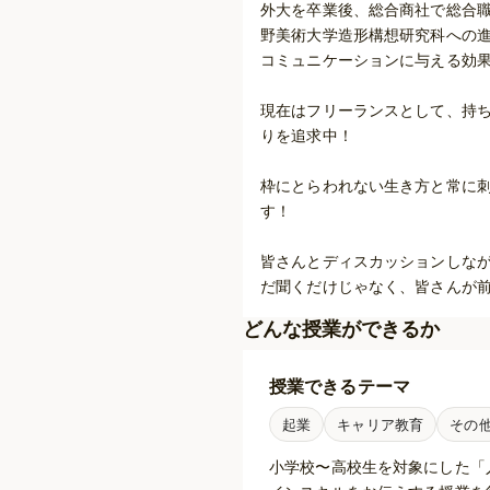
外大を卒業後、総合商社で総合職
野美術大学造形構想研究科への
コミュニケーションに与える効果
現在はフリーランスとして、持
りを追求中！

枠にとらわれない生き方と常に
す！

皆さんとディスカッションしな
だ聞くだけじゃなく、皆さんが
どんな授業ができるか
授業できるテーマ
起業
キャリア教育
その
小学校〜高校生を対象にした「