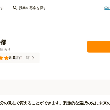
探す
授業の募集を探す
学
美都
経験あり
5.0
評価：
3
件
分の意志で変えることができます。刺激的な選択の先に未来