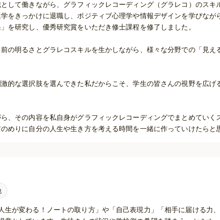
として働きながら、グラフィックレコーディング（グラレコ）のスキル
進学をきっかけに退職し、ポジティブ心理学や情報デザインを学びなが
」を研究し、優秀研究賞をいただき修士課程を修了しました。

ち前の明るさとグラレコスキルを生かしながら、様々な分野での「見え
刺激的な選択肢を選んできた私だからこそ、学生の皆さんの視野を広げ
がら、その内容を私自身がグラフィックレコーディングでまとめていく
前のめりに自分の人生や生き方を考える時間を一緒に作っていけたらと
他
人生が変わる！ノートの取り方」や「自己表現力」「相手に届ける力